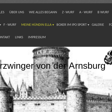
LES
ÜBER UNS
WIE ALLES BEGANN
Z- WURF
A - WURF
B WURF
F - WURF
MEINE HÜNDIN ELLA
BOXER IM IPO SPORT
GALERIE
F
ONTAKT
LINKS
IMPRESSUM
rzwinger von der Arnsburg