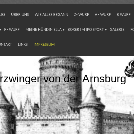
LES
ÜBER UNS
WIE ALLES BEGANN
Z- WURF
A - WURF
B WURF
F - WURF
MEINE HÜNDIN ELLA
BOXER IM IPO SPORT
GALERIE
F
ONTAKT
LINKS
IMPRESSUM
rzwinger von der Arnsburg