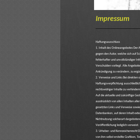
Impressum
Haftungsausschluss
1. Inhalt des Onlineangebotes Der A
gegen den Autor, welche sich auf Sc
fehlerhafter und unvollständiger In
Verschulden vorliegt. Alle Angebote
Ankündigung zu verändern, zu ergänz
2. Verweise und Links Bei direkten
Haftungsverpflichtung ausschließlic
rechtswidriger Inhalte zu verhindern
Auf die aktuelle und zukünftige Gest
ausdrücklich von allen Inhalten alle
gesetzten Links und Verweise sowie 
Datenbanken, auf deren Inhalt exter
Nichtnutzung solcherart dargebotener
Veröffentlichung lediglich verweist.
3. Urheber- und Kennzeichenrecht D
von ihm selbst erstellte Grafiken,