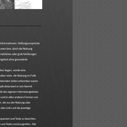
en Informationen. Haftungsansprüche
tionen bzw. durch die Nutzung
sätzliches oder grob fahrlässiges
e Angebot ohne gesonderte
ors liegen, würde eine
utbar wäre, die Nutzung im Falle
erlinkenden Seiten erkennbar waren.
lb distanziert er sich hiermit
rhalb des eigenen Internetangebotes
n und in allen anderen Formen von
n, die aus der Nutzung oder
über Links auf die jeweilige
sequenzen und Texte zu beachten,
und Texte zurückzugreifen. Alle