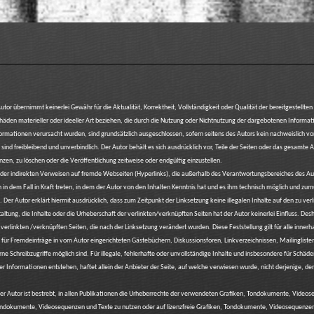
utor übernimmt keinerlei Gewähr für die Aktualität, Korrektheit, Vollständigkeit oder Qualität der bereitgestellt
häden materieller oder ideeller Art beziehen, die durch die Nutzung oder Nichtnutzung der dargebotenen Informa
formationen verursacht wurden, sind grundsätzlich ausgeschlossen, sofern seitens des Autors kein nachweislich vor
 sind freibleibend und unverbindlich. Der Autor behält es sich ausdrücklich vor, Teile der Seiten oder das gesamt
en, zu löschen oder die Veröffentlichung zeitweise oder endgültig einzustellen.
 oder indirekten Verweisen auf fremde Webseiten (Hyperlinks), die außerhalb des Verantwortungsbereiches des Aut
h in dem Fall in Kraft treten, in dem der Autor von den Inhalten Kenntnis hat und es ihm technisch möglich und zum
. Der Autor erklärt hiermit ausdrücklich, dass zum Zeitpunkt der Linksetzung keine illegalen Inhalte auf den zu v
altung, die Inhalte oder die Urheberschaft der verlinkten/verknüpften Seiten hat der Autor keinerlei Einfluss. Desha
r verlinkten /verknüpften Seiten, die nach der Linksetzung verändert wurden. Diese Feststellung gilt für alle inne
für Fremdeinträge in vom Autor eingerichteten Gästebüchern, Diskussionsforen, Linkverzeichnissen, Mailingliste
ne Schreibzugriffe möglich sind. Für illegale, fehlerhafte oder unvollständige Inhalte und insbesondere für Schäde
 Informationen entstehen, haftet allein der Anbieter der Seite, auf welche verwiesen wurde, nicht derjenige, der 
er Autor ist bestrebt, in allen Publikationen die Urheberrechte der verwendeten Grafiken, Tondokumente, Video
 Tondokumente, Videosequenzen und Texte zu nutzen oder auf lizenzfreie Grafiken, Tondokumente, Videosequenzen 