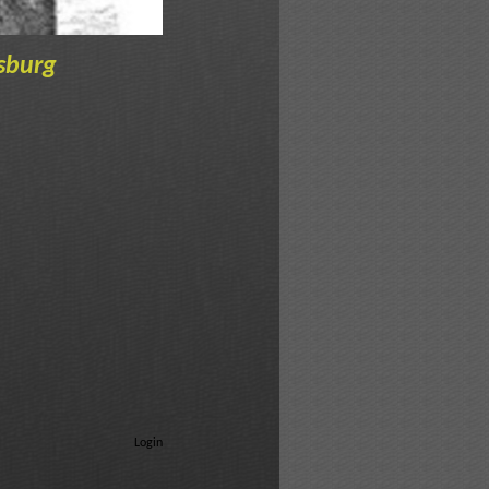
sburg
Login