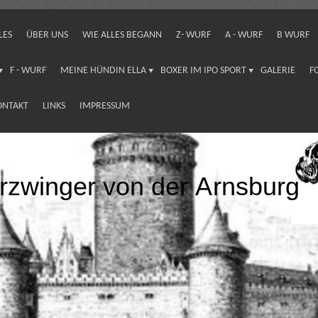
LES
ÜBER UNS
WIE ALLES BEGANN
Z- WURF
A - WURF
B WURF
F - WURF
MEINE HÜNDIN ELLA
BOXER IM IPO SPORT
GALERIE
F
ONTAKT
LINKS
IMPRESSUM
rzwinger von der Arnsburg