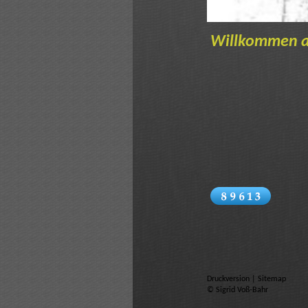
Willkommen au
Druckversion
|
Sitemap
© Sigrid Voß-Bahr